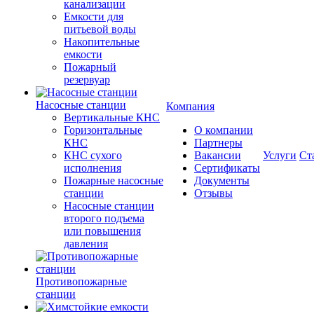
канализации
Емкости для
питьевой воды
Накопительные
емкости
Пожарный
резервуар
Насосные станции
Компания
Вертикальные КНС
Горизонтальные
О компании
КНС
Партнеры
КНС сухого
Вакансии
Услуги
Ст
исполнения
Сертификаты
Пожарные насосные
Документы
станции
Отзывы
Насосные cтанции
второго подъема
или повышения
давления
Противопожарные
станции