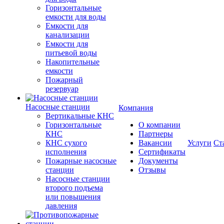
Горизонтальные
емкости для воды
Емкости для
канализации
Емкости для
питьевой воды
Накопительные
емкости
Пожарный
резервуар
Насосные станции
Компания
Вертикальные КНС
Горизонтальные
О компании
КНС
Партнеры
КНС сухого
Вакансии
Услуги
Ст
исполнения
Сертификаты
Пожарные насосные
Документы
станции
Отзывы
Насосные cтанции
второго подъема
или повышения
давления